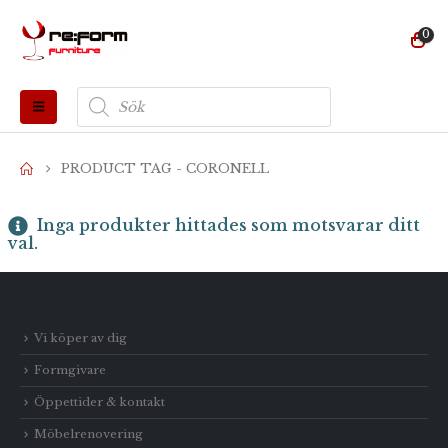
0
Produktsökning
PRODUCT TAG -
CORONELL
Inga produkter hittades som motsvarar ditt
val.
Vi köper av dig
Formgivare
Öppettider & kontakt
Möbelrenovering