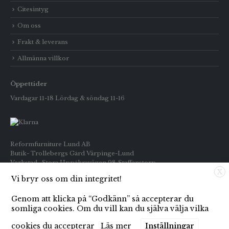
Citesintyg
Om oss
Frakt & leverans
Allmänna villkor
Öppettider
Vardagar 11-18 Lördag & söndag 11-16
Reformfurniture Lund AB
Butik- Trollebergs Gård Värpinge-Lund
Verkstad- Stora Uppåkravägen 98 Staffanstorp
X
Vi bryr oss om din integritet!
Telefon: Butiken 0709-269916
Inköp : 0722-659133
Genom att klicka på “Godkänn” så accepterar du
E-post: info@reformfurniture.se
somliga cookies. Om du vill kan du själva välja vilka
cookies du accepterar
Läs mer
Inställningar