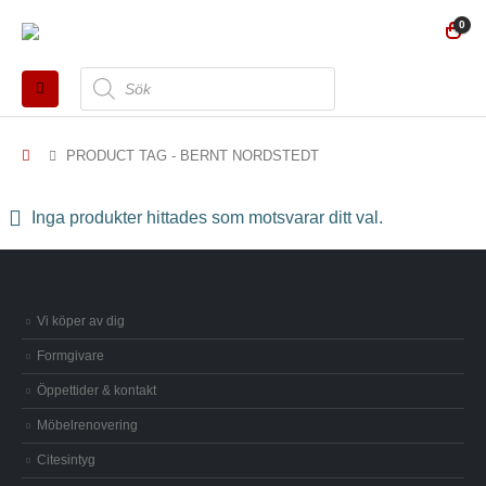
0
Produktsökning
PRODUCT TAG -
BERNT NORDSTEDT
Inga produkter hittades som motsvarar ditt val.
Vi köper av dig
Formgivare
Öppettider & kontakt
Möbelrenovering
Citesintyg