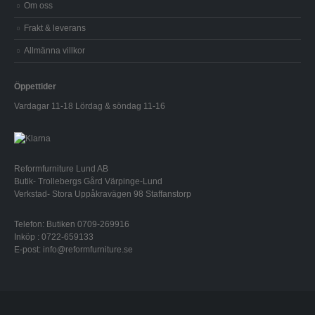
Om oss
Frakt & leverans
Allmänna villkor
Öppettider
Vardagar 11-18 Lördag & söndag 11-16
Reformfurniture Lund AB
Butik- Trollebergs Gård Värpinge-Lund
Verkstad- Stora Uppåkravägen 98 Staffanstorp
Telefon: Butiken 0709-269916
Inköp : 0722-659133
E-post: info@reformfurniture.se